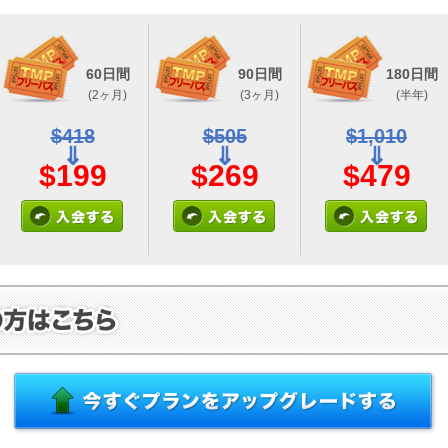
60日間
90日間
180日間
(2ヶ月)
(3ヶ月)
(半年)
$418
$505
$1,010
⇓
⇓
⇓
$199
$269
$479