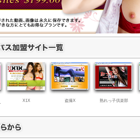
X1X
盗撮X
熟れっ子倶楽部
ー