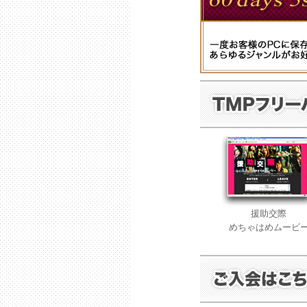
援助交際
めちゃはめムービ