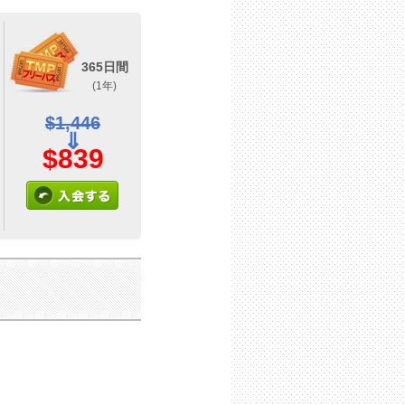
365日間
(1年)
$1,446
⇓
$839