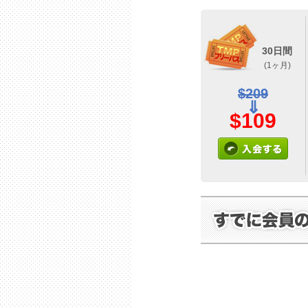
30日間
(1ヶ月)
$209
⇓
$109